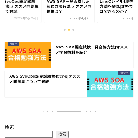
S SysOps認定試験
AWS SAP一発合格した
LinuCレベル1無料
強方法|オススメ問題集
勉強方法解説|オススメ問
方法を解説|無料でも
ついて解説
題集は？
はできるのか？
2022年6月26日
2022年4月9日
2022年2
AWS SAA認定試験一発合格方法|オスス
メ学習教材を紹介
AWS SysOps認定試験勉強方法|オスス
メ問題集について解説
検索
検索