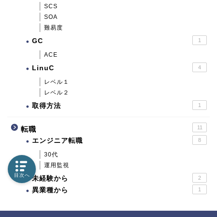
SCS
SOA
難易度
GC
1
ACE
LinuC
4
レベル１
レベル２
取得方法
1
11
転職
エンジニア転職
8
30代
運用監視
目次へ
未経験から
2
異業種から
1