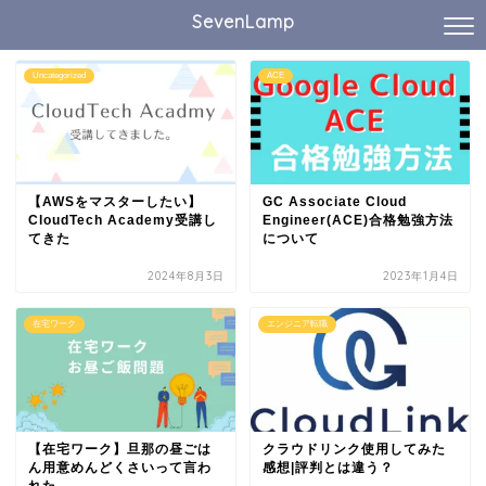
SevenLamp
Uncategorized
ACE
【AWSをマスターしたい】
GC Associate Cloud
CloudTech Academy受講し
Engineer(ACE)合格勉強方法
てきた
について
2024年8月3日
2023年1月4日
在宅ワーク
エンジニア転職
【在宅ワーク】旦那の昼ごは
クラウドリンク使用してみた
ん用意めんどくさいって言わ
感想|評判とは違う？
れた