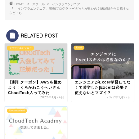
HOME
スクール
インフラエンジニア
インフラエンジニア、開発(プログラマー)どっちが良いの？|未経験から目指すな
らどっち
RELATED POST
Excel
クラウドエンジニア
【割引クーポン】AWSを極め
エンジニアがExcel学習してな
よう！くろかわこうへいさん
くて苦労した|Excelは必要？
CloudTech入ってみた
使えないとマズイ？
2022年1月24日
2022年1月29日
Uncategorized