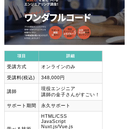
項目
詳細
項目
詳細
受講方式
オンラインのみ
受講料(税込)
348,000円
現役エンジニア
講師
講師の金子さんがすごい！
サポート期間
永久サポート
HTML/CSS
JavaScript
Nuxt.js/Vue.js
学べる技術